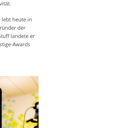
ität.
lebt heute in
Gründer der
tuff landete er
estige-Awards