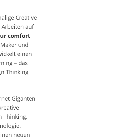
alige Creative
 Arbeiten auf
our comfort
, Maker und
wickelt einen
rning – das
gn Thinking
ernet-Giganten
kreative
 Thinking.
hnologie.
einen neuen