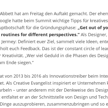
Abbett hat am Freitag den Auftakt gemacht. Der ehem
Google hatte beim Summit wichtige Tipps für kreatives
uptbotschaft für die Gründungsphase:
„Get out of y
routines for different perspectives.“
Als Designer
Jermey: Definiert euer Ziel, sammelt viele Ideen, ent
olt euch Feedback. Das ist der constant circle of lea
r Kreativität. „Wer viel Geduld in die Phasen des Desi
 am Ende siegen.“
at von 2013 bis 2016 als Innovationstreiber beim Int
t. Als Creative Evangelist inspiriert er Unternehmen 
rbeln – unter anderem mit der Denkweise des Design
t entfaltet er an der Schnittstelle von Design und Tec
 Dinge auszuprobieren, zusammenzubringen und so 